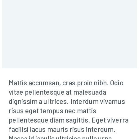
rvices
embers
YOUR HEALTH
Emotional Health
rograms
Donate
Mattis accumsan, cras proin nibh. Odio
vitae pellentesque at malesuada
dignissim a ultrices. Interdum vivamus
risus eget tempus nec mattis
pellentesque diam sagittis. Eget viverra
facilisi lacus mauris risus interdum.
Massa id iaculis ultricies nulla urna,